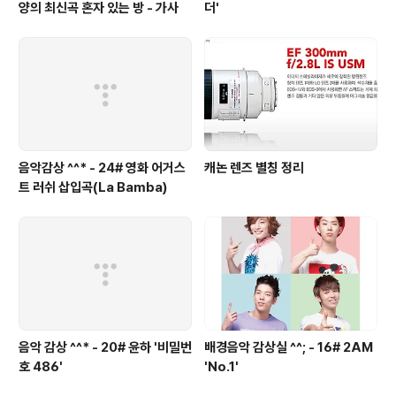
양의 최신곡 혼자 있는 방 - 가사
더'
음악감상 ^^* - 24# 영화 어거스
캐논 렌즈 별칭 정리
트 러쉬 삽입곡(La Bamba)
음악 감상 ^^* - 20# 윤하 '비밀번
배경음악 감상실 ^^; - 16# 2AM
호 486'
'No.1'