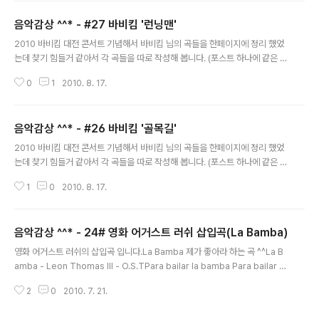
물 채우듯이 계속해 퍼부어 아침까지약해빠진 겁쟁이들 모두 다 덤벼 상대방이
음악감상 ^^* - #27 바비킴 '런닝맨'
누구든지 난 상관없어남자라면 원샷 남기면 쪽 팔려 견뎌 낼 수 있다면 한잔 더
글 내용
한잔 더!뭘 망설이는데 어차피 망가지는 건 다 똑같애.난 자신 있는 게임에만 레
2010 바비킴 대전 콘서트 기념해서 바비킴 님의 곡들을 한페이지에 정리 했었
이스를 걸어 내 앞에 있는 걸들에게 목숨을 걸어비틀비틀대는 꼴이 이미 게임 s
는데 찾기 힘들거 같아서 각 곡들을 따로 작성해 봅니다. (포스트 하나에 같은 곡
et 어떻하..
을 두개씩 넣으면 에러나서 재생이 안되더라구요)Running Man - 바비 킴*ru
0
1
2010. 8. 17.
nning man,running running man x 4**한번 더 내게 말할게 세상이 네게
바란게 오직 한길만이 전부가 아닌 걸한길로만 간다고 내일이 날 떠나도 나는
다시 오늘 길을달리고 있어일상에 변명에 반문을 던지네 돌아올 해답도 없이 나
음악감상 ^^* - #26 바비킴 '골목길'
는 달리네 잘 알고있지만 마음에 농담 없이 달리는 이 길에 내일을 묻고 매일 난
글 내용
웃어**Repeat *Repeat x 4저 높이 나는 새 난 따라 달리네 정착도 목적도
2010 바비킴 대전 콘서트 기념해서 바비킴 님의 곡들을 한페이지에 정리 했었
없이 꿈을 날리네하늘은 알겠지 달리는 내 자리 구름 위에..
는데 찾기 힘들거 같아서 각 곡들을 따로 작성해 봅니다. (포스트 하나에 같은 곡
을 두개씩 넣으면 에러나서 재생이 안되더라구요)골목길 - 바비 킴골목길 접어
1
0
2010. 8. 17.
들 때에 내 가슴은 뛰고 있었지커튼이 드리워진 너의 창문을 말없이 바라 보았
지수줍은 너의 얼굴이 창을 열고 볼 것 만 같아마음을 조이면서 너의 창문을 말
없이 바라 보았지만나면 아무 말 못하고서 헤어지면 아쉬워 가슴 태우네바보처
음악감상 ^^* - 24# 영화 어거스트 러쉬 삽입곡(La Bamba)
럼 한마디 못하고서 뒤돌아 가면서 후회를 하네골목길 접어들 때에 내 가슴은
글 내용
뛰고 있었지 커든을 드리워진 너의 창문을 말없이 바라 보았지만나면 아무 말
영화 어거스트 러쉬의 삽입곡 입니다.La Bamba 제가 좋아라 하는 곡 ^^La B
못하고서 헤어지면 아쉬워 가슴 태우네바보처럼 한 마디 못하구서 뒤돌아가면
amba - Leon Thomas III - O.S.TPara bailar la bamba Para bailar la
서 후회를 하네골목길 접어들때에 ..
bamba se necesita una poca de gracia Una poca de gracia pa mi
2
0
2010. 7. 21.
pa ti Y arriba y arriba Y arriba y arriba, por ti sere Por ti sere, por
ti sere Yo no soy marinero Yo no soy marinero, soy capitan Soy c