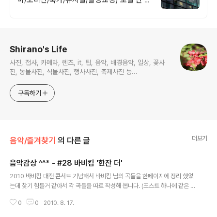
과목만 교육하는 전문 학원! 취미/발성교정/
축가/뮤지컬 레슨
로그 정보
Shirano's Life
사진, 접사, 카메라, 렌즈, it, 팁, 음악, 배경음악, 일상, 꽃사
진, 동물사진, 식물사진, 행사사진, 축제사진 등...
구독하기
더보기
음악/즐겨찾기
의 다른 글
음악감상 ^^* - #28 바비킴 '한잔 더'
글 내용
2010 바비킴 대전 콘서트 기념해서 바비킴 님의 곡들을 한페이지에 정리 했었
는데 찾기 힘들거 같아서 각 곡들을 따로 작성해 봅니다. (포스트 하나에 같은 곡
을 두개씩 넣으면 에러나서 재생이 안되더라구요)한잔 더 - 바비 킴오늘도 역시
0
0
2010. 8. 17.
입이 심심해 한잔 생각에 침이 고이네언제나 필름이 끊기지만 어쨋든 집은 찾아
가니까 Let's Go!첨에는 천천히 한잔씩 건배해 술잔이 깨질듯이 밑빠진 독에