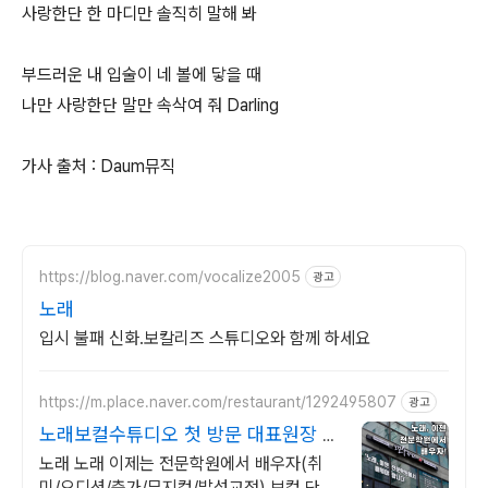
사랑한단 한 마디만 솔직히 말해 봐
부드러운 내 입술이 네 볼에 닿을 때
나만 사랑한단 말만 속삭여 줘 Darling
가사 출처 : Daum뮤직
https://blog.naver.com/vocalize2005
광고
노래
입시 불패 신화.보칼리즈 스튜디오와 함께 하세요
https://m.place.naver.com/restaurant/1292495807
광고
노래보컬수튜디오 첫 방문 대표원장 무
료레슨
노래 노래 이제는 전문학원에서 배우자(취
미/오디션/축가/뮤지컬/발성교정) 보컬 단 한