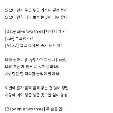
있잖아 왠지 두근 두근 가슴이 떨려 몰라
있잖아 괜히 나를 보는 눈빛이 너무 좋아
[Baby on-e two three] 내게 다가 와
[Luv] 부끄럽지만
[A to Z] 알고 싶어 난 숨겨 둔 너의 맘
나를 원하니 [hey!] 가지고 싶니 [hey!]
나의 모든 게 전부 네 것이길 바라니
사랑한단 한 마디만 솔직히 말해 봐
이별에 혼자 훌쩍 훌쩍 우는 건 싫어 정말
사랑에 너와 생글 생글 웃고만 싶어 항상
[Baby on-e two three] 두 손을 꼽아