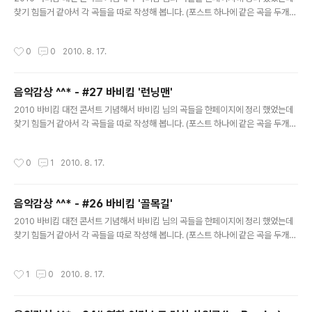
찾기 힘들거 같아서 각 곡들을 따로 작성해 봅니다. (포스트 하나에 같은 곡을 두개씩
넣으면 에러나서 재생이 안되더라구요)한잔 더 - 바비 킴오늘도 역시 입이 심심해 한
잔 생각에 침이 고이네언제나 필름이 끊기지만 어쨋든 집은 찾아가니까 Let's Go!
작성시간
0
0
2010. 8. 17.
첨에는 천천히 한잔씩 건배해 술잔이 깨질듯이 밑빠진 독에 물 채우듯이 계속해 퍼부
어 아침까지약해빠진 겁쟁이들 모두 다 덤벼 상대방이 누구든지 난 상관없어남자라
면 원샷 남기면 쪽 팔려 견뎌 낼 수 있다면 한잔 더 한잔 더!뭘 망설이는데 어차피 망
음악감상 ^^* - #27 바비킴 '런닝맨'
가지는 건 다 똑같애.난 자신 있는 게임에만 레이스를 걸어 내 앞에 있는 걸들에게 목
글 내용
숨을 걸어비틀비틀대는 꼴이 이미 게임 set 어떻하..
2010 바비킴 대전 콘서트 기념해서 바비킴 님의 곡들을 한페이지에 정리 했었는데
찾기 힘들거 같아서 각 곡들을 따로 작성해 봅니다. (포스트 하나에 같은 곡을 두개씩
넣으면 에러나서 재생이 안되더라구요)Running Man - 바비 킴*running man,ru
nning running man x 4**한번 더 내게 말할게 세상이 네게 바란게 오직 한길만이
작성시간
0
1
2010. 8. 17.
전부가 아닌 걸한길로만 간다고 내일이 날 떠나도 나는 다시 오늘 길을달리고 있어일
상에 변명에 반문을 던지네 돌아올 해답도 없이 나는 달리네 잘 알고있지만 마음에
농담 없이 달리는 이 길에 내일을 묻고 매일 난 웃어**Repeat *Repeat x 4저 높
음악감상 ^^* - #26 바비킴 '골목길'
이 나는 새 난 따라 달리네 정착도 목적도 없이 꿈을 날리네하늘은 알겠지 달리는 내
글 내용
자리 구름 위에..
2010 바비킴 대전 콘서트 기념해서 바비킴 님의 곡들을 한페이지에 정리 했었는데
찾기 힘들거 같아서 각 곡들을 따로 작성해 봅니다. (포스트 하나에 같은 곡을 두개씩
넣으면 에러나서 재생이 안되더라구요)골목길 - 바비 킴골목길 접어들 때에 내 가슴
은 뛰고 있었지커튼이 드리워진 너의 창문을 말없이 바라 보았지수줍은 너의 얼굴이
작성시간
1
0
2010. 8. 17.
창을 열고 볼 것 만 같아마음을 조이면서 너의 창문을 말없이 바라 보았지만나면 아
무 말 못하고서 헤어지면 아쉬워 가슴 태우네바보처럼 한마디 못하고서 뒤돌아 가면
서 후회를 하네골목길 접어들 때에 내 가슴은 뛰고 있었지 커든을 드리워진 너의 창