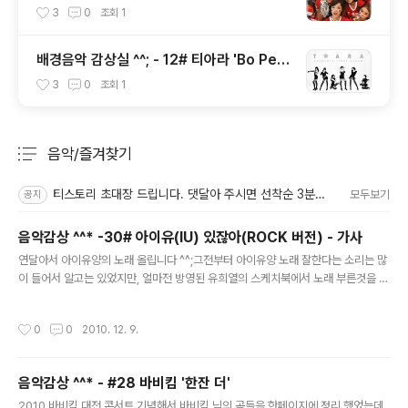
the one'
3
0
조회
1
배경음악 감상실 ^^; - 12# 티아라 'Bo Pee
p Bo Peep'
3
0
조회
1
음악/즐겨찾기
분류 전체보기
주요 글 목록
티스토리 초대장 드립니다. 댓달아 주시면 선착순 3분께 드립니다.
모두보기
공지
음악감상 ^^* -30# 아이유(IU) 있잖아(ROCK 버전) - 가사
글 내용
연달아서 아이유양의 노래 올립니다 ^^;그전부터 아이유양 노래 잘한다는 소리는 많
이 들어서 알고는 있었지만, 얼마전 방영된 유희열의 스케치북에서 노래 부른것을 보
았는데, 진짜 잘부르더라구요 그 후에 인터넷에서 아이유양이 노래부르는거 찾아서
거의다 감상함 ㅎㅎ;그럼 아이유양의 ;있잖아' 즐감하세요 ^^*있잖아 (Rock Ver.) -
작성시간
0
0
2010. 12. 9.
아이유One two three go 있잖아 왠지 두근 두근 가슴이 떨려 몰라 있잖아 괜히
나를 보는 눈빛이 너무 좋아 [Baby on-e two three] 내게 다가 와 [Luv] 부끄럽
지만 [A to Z] 알고 싶어 난 숨겨 둔 너의 맘 나를 원하니 [hey!] 가지고 싶니 [hey!]
음악감상 ^^* - #28 바비킴 '한잔 더'
나의 모든 게 전부 네 것이길 바라니 사랑한단 한 마디만 솔직히 말해 봐 이별에 혼자
글 내용
훌..
2010 바비킴 대전 콘서트 기념해서 바비킴 님의 곡들을 한페이지에 정리 했었는데