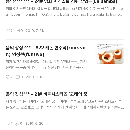
음악감상 ^^* - 24# 영화 어거스트 러쉬 삽입곡(La Bamba)
문을 말없이 바라 보았지만나면 아무 말 못하고서 헤어지면 아쉬워 가슴 태우네바보
글 내용
처럼 한 마디 못하구서 뒤돌아가면서 후회를 하네골목길 접어들때에 ..
영화 어거스트 러쉬의 삽입곡 입니다.La Bamba 제가 좋아라 하는 곡 ^^La Bamb
a - Leon Thomas III - O.S.TPara bailar la bamba Para bailar la bamba
se necesita una poca de gracia Una poca de gracia pa mi pa ti Y arrib
a y arriba Y arriba y arriba, por ti sere Por ti sere, por ti sere Yo no so
작성시간
2
0
2010. 7. 21.
y marinero Yo no soy marinero, soy capitan Soy capitan, soy capitan
Bamba, bamba, bamba, bamba Bamba, bamba Bamba C'mon, c'mon,
dance w..
음악 감상 ^^* - #22 캐논 변주곡(rock ve
r.) 임정현(funtwo)
글 내용
제가 일렉기타를 좋아합니다... 잘 치진 못해요 ㅠㅜ;; 제가
좋아하는 곡중 하나입니다. 임정현 님의 캐논 변주곡~~
작성시간
2
0
2010. 7. 16.
음악 감상^^* - 21# 버블시스터즈 '고래의 꿈'
글 내용
제가 좋아하는 바비킴의 '고래의 꿈' 바비킴이 부른 노래 말고도 버블시스터즈가 부
른 노래도 있었네요. '고래의 꿈'의 작사가 인 서승희 님에 의해서 재탄생 된 버블시스
터즈의 '고래의 꿈' 감상하세요 ~~악보 구하고 싶네요 ㅡㅜ고래의 꿈 - 버블시스터
즈 서승희파아란 바다 저 끝 어딘가사랑을 찾아서하얀 꼬릴 세워 길 떠나는 나는 바
작성시간
1
0
2010. 6. 20.
다의 큰 고래Oh~왜 이렇게 너를 찾아서 계속 헤매고 있나저 하얀 파도는 내 마음을