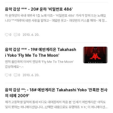
다시 흔들어너를 사랑하게 해I'm Fallin' love again 너를 찾아서나의 지친 몸짓은
파도 위를 가르네I'm Fallin' love again 너 하나만나를 편히 쉬게 할 꿈일 걸 넌 아
음악 감상 ^^* - 20# 윤하 '비밀번호 486'
는지먼 훗날 어느 외딴 바다에고래를 본다면꼭 한번쯤 손을 흔들어줘혹시 널 아는 나
글 내용
일지도 모르니I'm F..
자 윤하양의 국내 데뷔곡 1집 노래 이죠~ '비밀번호 486' 가사가 맘에 드는 노래입
니다 ^^*하루에 네번 사랑을 말하고~ 여덟번 웃고~ 여섯번의 키스를 해줘~ 제 맘에
쏙 드네요 -0-;;감상하시죠~~비밀번호 486 - 윤하한 시간마다 보고싶다고 감정없
이 말하지 말아흔하게 널린 연애지식은 통하지 않아백번을 넘게 사랑한다고 감동없
작성시간
0
0
2010. 6. 20.
이 말하지 말아잘 잡혀 가던 분위기마저 깨 버리잖아여자는 생각보다 단순하지 않아
행복하게 만드는 방법도 조금씩은 달라하루에 네번 사랑을 말하고여덟번 웃고 여섯
번의 키스를 해줘날 열어주는 단 하나뿐인 비밀번호야누구도 알수없게 너만이 나를
음악 감상 ^^* - 19# 에반게리온 Takahash
가질 수 있도록You are my secret boy boy boy, boy boy boy 아무데서나
i Yoko 'Fly Me To The Moon'
나타나지마 항상 놀라지만은 않아화장기 없는 ..
글 내용
먼저 올린곡에 이어서 엔딩곡 'Fly Me To The Moon'
감상하세요~.~
작성시간
0
0
2010. 6. 20.
음악 감상 ^^; - 18# 에반게리온 Takahashi Yoko '잔혹한 천사
의 테제 2009'
글 내용
제가 고등학생 일적에 동네 비디오 대여점에서 처음 본 '신세기 에반게리온' 아직도
잊지 못하는 에니메이션입니다...난해한 내용으로도 유명하죠 ㅎㅎ; 이 에니메이션의
큰 인기에는 음악도 단단히 한 몫을 했다는건 그 당시에 접해보신분들은 누구나 다