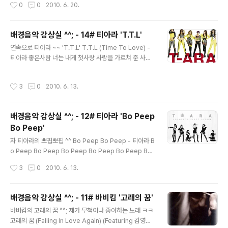
작성시간
0
0
2010. 6. 20.
공감하시죠? 강렬한 오프닝 '잔혹한 천사의 테제' 와 부드러운 엔딩곡 'Fly Me to th
e Moon'이 두곡이 09년도 그러니까 14년 만에 Takahashi Yoko의 목소리로 다
시 태어났네요..(솔직히 몰랐어요 ㅋㅋㅋ)먼저 '잔혹한 천사의 테제 2009' 감상하시
배경음악 감상실 ^^; - 14# 티아라 'T.T.L'
죠! 잔혹한 천사의 테제 2009 ver. (殘酷な天使のテ一ゼ / 잔코쿠나 텐시노 테
글 내용
연속으로 티아라 ~~ 'T.T.L' T.T.L (Time To Love) -
제) - Takahashi Yoko殘酷な 天使のように 少年よ, 神話に なれ잔혹한 천사
티아라 좋은사람 너는 내게 첫사랑 사랑을 가르쳐 준 사람
처럼 소년이여 신화가 되어라..
Never Forget You I Remember You 기억해 너 하나
만 혹시나 너를 볼까 니가 사준 옷을 입고 니가 좋아하던 짧
작성시간
3
0
2010. 6. 13.
은머리를 하고 너와 함께 걷던 그 길을 지나가기 위해서 굳
이 먼길을 돌았어 혹시 니가 있을까봐 전화번호도 아직 그
대로 혹시 나를 찾아올까봐 집도 그대로 내 미니홈피속에
배경음악 감상실 ^^; - 12# 티아라 'Bo Peep
너와 듣던 노래뿐 혹시 니가 볼까봐 다시 돌아올까봐 우리
Bo Peep'
는 아직 잊지 못했는데 우리는 아직 서로 원하는데 우린 아
글 내용
직 사랑하는데 엇갈려 [엇갈려] 사실은 보고 싶은데 [보고
자 티아라의 뽀핍뽀핍 ^^ Bo Peep Bo Peep - 티아라 B
싶은데] 미치도록 너를 보고싶은데 [보고 싶은데] 한없이
o Peep Bo Peep Bo Peep Bo Peep Bo Peep Bo
널 기다려 결국 너를 기다려 혹시하고 멈춰서 제자리..
Peep Bo Peep Ah! Bo Peep Bo Peep Bo Peep B
작성시간
3
0
2010. 6. 13.
o Peep Bo Peep Bo Peep Ah, Ah! Bo Peep Bo P
eep Bo Peep Bo Peep Bo Peep Bo Peep Bo Pe
ep Ah! Bo Peep Bo Peep Bo Peep Bo Peep Bo P
배경음악 감상실 ^^; - 11# 바비킴 '고래의 꿈'
eep Bo Peep Ah, Ah! 아침부터 쭉 투정만 자꾸 부리고
글 내용
바비킴의 고래의 꿈 ^^; 제가 무척이나 좋아하는 노래 ㅋㅋ
다른 사람과 있냐고 의심하는 나 이젠 나에게 지쳤다고 말
고래의 꿈 (Falling In Love Again) (Featuring 김영근
하는 너 화 좀 내지 말라고 Bo Peep Bo Peep Bo Pee