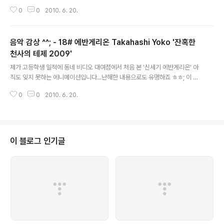
0
0
2010. 6. 20.
음악 감상 ^^; - 18# 에반게리온 Takahashi Yoko '잔혹한
천사의 테제 2009'
글 내용
제가 고등학생 일적에 동네 비디오 대여점에서 처음 본 '신세기 에반게리온' 아
직도 잊지 못하는 에니메이션입니다...난해한 내용으로도 유명하죠 ㅎㅎ; 이 에
니메이션의 큰 인기에는 음악도 단단히 한 몫을 했다는건 그 당시에 접해보신분
0
0
2010. 6. 20.
들은 누구나 다 공감하시죠? 강렬한 오프닝 '잔혹한 천사의 테제' 와 부드러운
엔딩곡 'Fly Me to the Moon'이 두곡이 09년도 그러니까 14년 만에 Takah
ashi Yoko의 목소리로 다시 태어났네요..(솔직히 몰랐어요 ㅋㅋㅋ)먼저 '잔혹
한 천사의 테제 2009' 감상하시죠! 잔혹한 천사의 테제 2009 ver. (殘酷な
天使のテ一ゼ / 잔코쿠나 텐시노 테제) - Takahashi Yoko殘酷な 天使の
이 블로그 인기글
ように 少年よ, 神話に なれ잔혹한 천사처럼 소년이여 신화가 되어라..