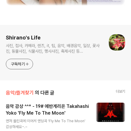
로그 정보
Shirano's Life
사진, 접사, 카메라, 렌즈, it, 팁, 음악, 배경음악, 일상, 꽃사
진, 동물사진, 식물사진, 행사사진, 축제사진 등...
구독하기
더보기
음악/즐겨찾기
의 다른 글
음악 감상 ^^* - 19# 에반게리온 Takahashi
Yoko 'Fly Me To The Moon'
글 내용
먼저 올린곡에 이어서 엔딩곡 'Fly Me To The Moon'
감상하세요~.~